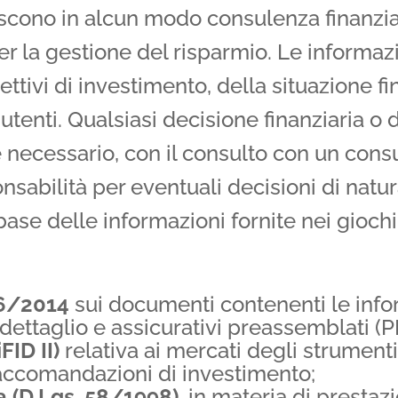
uiscono in alcun modo consulenza finanzi
er la gestione del risparmio. Le informaz
tivi di investimento, della situazione fi
 utenti. Qualsiasi decisione finanziaria o
 necessario, con il consulto con un consul
nsabilità per eventuali decisioni di natur
ase delle informazioni fornite nei giochi
86/2014
sui documenti contenenti le info
dettaglio e assicurativi preassemblati (PR
ID II)
relativa ai mercati degli strumenti 
accomandazioni di investimento;
a (D.Lgs. 58/1998)
, in materia di prestazi