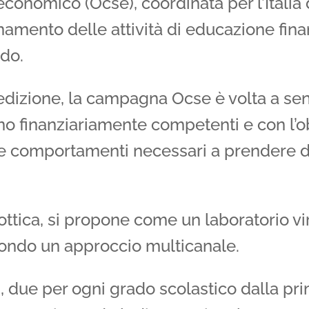
conomico (Ocse), coordinata per l’Italia 
amento delle attività di educazione fina
ndo.
edizione, la campagna Ocse è volta a sensi
ano finanziariamente competenti e con l’obi
 comportamenti necessari a prendere dec
t’ottica, si propone come un laboratorio v
condo un approccio multicanale.
 due per ogni grado scolastico dalla prim