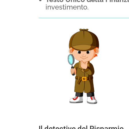
investimento.
Il detective del Risparmio