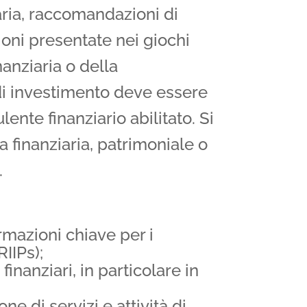
aria, raccomandazioni di
ioni presentate nei giochi
nanziaria o della
 di investimento deve essere
ente finanziario abilitato. Si
a finanziaria, patrimoniale o
.
rmazioni chiave per i
IIPs);
finanziari, in particolare in
one di servizi e attività di